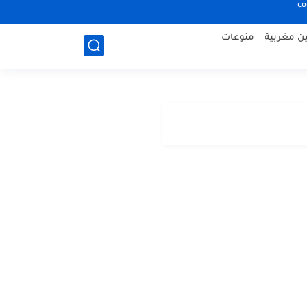
co
ين مغربية
منوعات