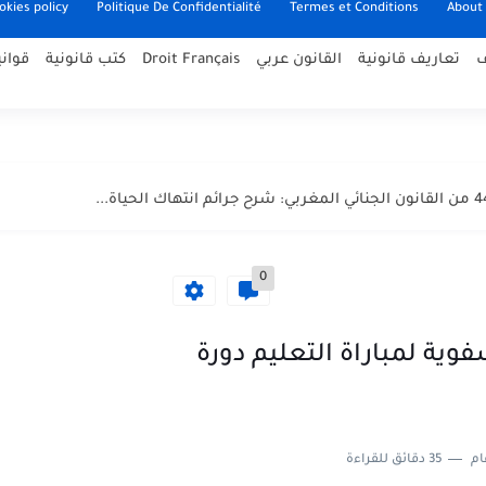
okies policy
Politique De Confidentialité
Termes et Conditions
About
ف
تعاريف قانونية
القانون عربي
Droit Français
كتب قانونية
قوان
قانون الجنائي المغربي PDF مع آخر التعديلات وشرح...
0
فوية لمباراة التعليم دورة
 بوزارة الداخلية 2026...
نية بوزارة الداخلية...
ام
35 دقائق للقراءة