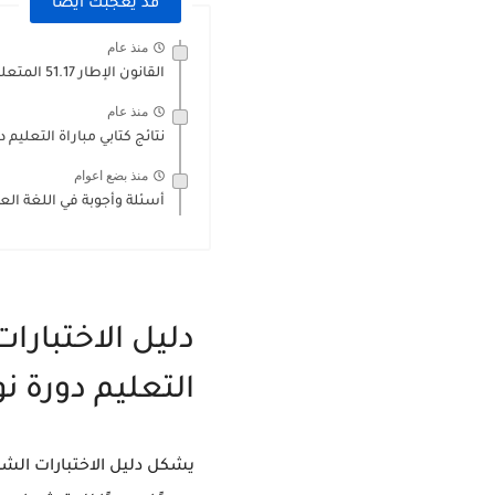
قد يعجبك ايضا
منذ عام
القانون الإطار 51.17 المتعلق بمنظومة التربية والتكوين والبحث العلمي
منذ عام
نتائج كتابي مباراة التعليم دورة نونبر 25
منذ بضع اعوام
أسئلة وأجوبة في اللغة العر
دليل الاختبارا
التعليم دورة نونبر 
يشكل
دليل الاختبارات الشفوي