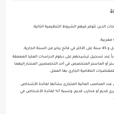
ة
ت الذين تتوفر فيهم الشروط التنظيمية التالية:
مغربية.
باً عند تسجيل ترشيحهم على
دبلوم الدراسات العليا المعمقة
استر أو الماستر المتخصص
في أحد التخصصين المشار إليهما
للمقتضيات النظامية الجاري بها العمل.
سبة 25% من عدد المناصب المالية المتبارى بشأنها لفائدة الأشخاص
المتوفرين على صفة مقاوم، مكفول الأمة، عسكري قديم أو محارب قديم، ونسبة 7% لفائدة الأشخاص في