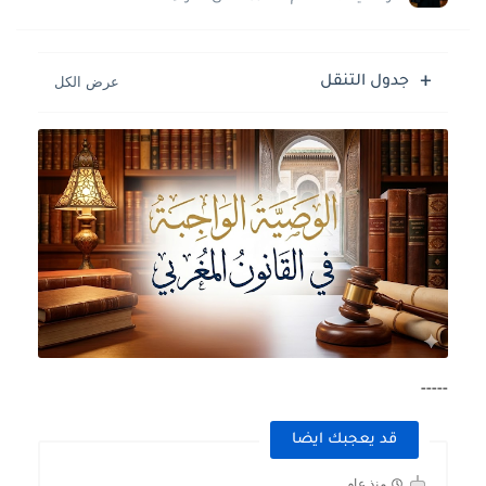
جدول التنقل
-----
قد يعجبك ايضا
منذ عام