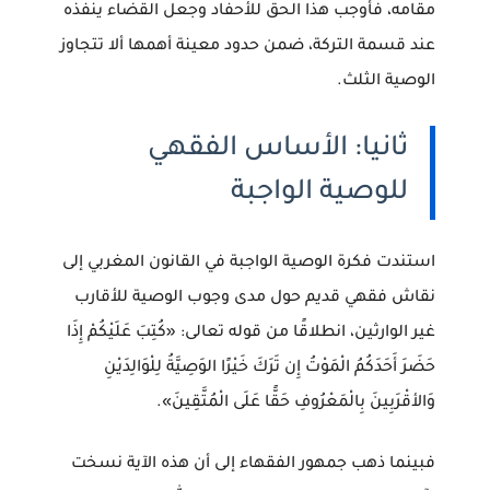
مقامه، فأوجب هذا الحق للأحفاد وجعل القضاء ينفذه
عند قسمة التركة، ضمن حدود معينة أهمها ألا تتجاوز
الوصية الثلث.
ثانيا: الأساس الفقهي
للوصية الواجبة
استندت فكرة
الوصية الواجبة في القانون المغربي
إلى
نقاش فقهي قديم حول مدى وجوب الوصية للأقارب
غير الوارثين، انطلاقًا من قوله تعالى:
«كُتِبَ عَلَيْكُمْ إِذَا
حَضَرَ أَحَدَكُمُ الْمَوْتُ إِن تَرَكَ خَيْرًا الوَصِيَّةُ لِلْوَالِدَيْنِ
وَالأقْرَبِينَ بِالْمَعْرُوفِ حَقًّا عَلَى الْمُتَّقِينَ»
.
فبينما ذهب جمهور الفقهاء إلى أن هذه الآية نسخت